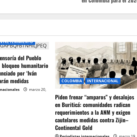
en Colombia para el 202
NTRETENIMIENTO
ensoría del Pueblo
l bloqueo humanitario
unciado por ‘Iván
arán medidas
COLOMBIA
INTERNACIONAL
rnacionales
marzo 20,
Piden frenar “amparos” y desalojos
en Buriticá: comunidades radican
requerimientos a la ANM y exigen
cautelares medidas contra Zijin–
Continental Gold
Periodistas internacionales
marzo 19,