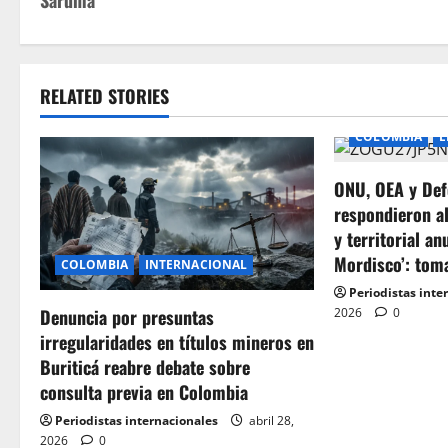
Saruma
s
t
RELATED STORIES
n
COLOMBIA
E
a
ONU, OEA y Def
v
respondieron a
i
y territorial an
Mordisco’: tom
COLOMBIA
INTERNACIONAL
g
Periodistas inte
2026
0
Denuncia por presuntas
a
irregularidades en títulos mineros en
t
Buriticá reabre debate sobre
consulta previa en Colombia
i
Periodistas internacionales
abril 28,
2026
0