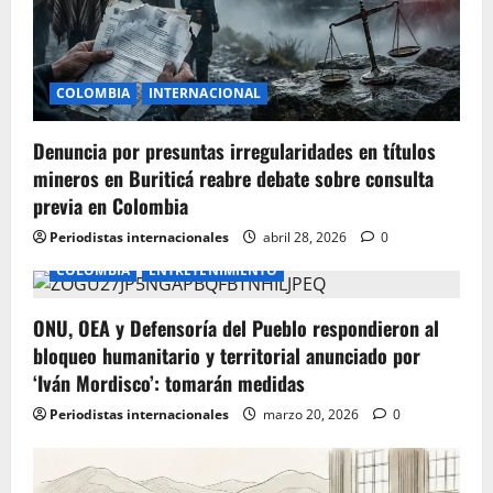
t
i
o
COLOMBIA
INTERNACIONAL
n
Denuncia por presuntas irregularidades en títulos
mineros en Buriticá reabre debate sobre consulta
previa en Colombia
Periodistas internacionales
abril 28, 2026
0
COLOMBIA
ENTRETENIMIENTO
ONU, OEA y Defensoría del Pueblo respondieron al
bloqueo humanitario y territorial anunciado por
‘Iván Mordisco’: tomarán medidas
Periodistas internacionales
marzo 20, 2026
0