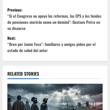
P
Previous:
o
“Si el Congreso no apoya las reformas, las EPS y los fondos
de pensiones morirán como un dominó”: Gustavo Petro en
s
su discurso
t
Next:
“Oren por Jamie Foxx”: familiares y amigos piden por el
n
estado de salud del actor
a
v
RELATED STORIES
i
g
a