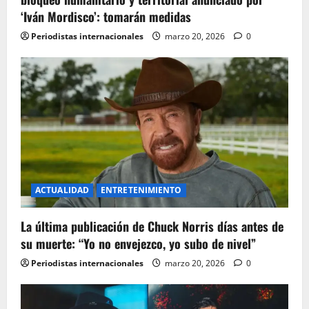
a
‘Iván Mordisco’: tomarán medidas
t
Periodistas internacionales
marzo 20, 2026
0
i
o
n
ACTUALIDAD
ENTRETENIMIENTO
La última publicación de Chuck Norris días antes de
su muerte: “Yo no envejezco, yo subo de nivel”
Periodistas internacionales
marzo 20, 2026
0