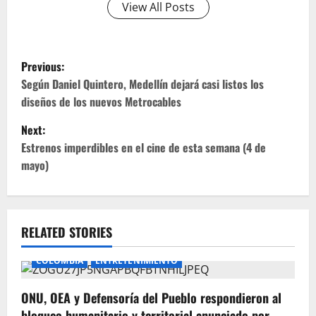
View All Posts
P
Previous:
o
Según Daniel Quintero, Medellín dejará casi listos los
diseños de los nuevos Metrocables
s
Next:
t
Estrenos imperdibles en el cine de esta semana (4 de
mayo)
n
a
v
RELATED STORIES
i
COLOMBIA
ENTRETENIMIENTO
g
ONU, OEA y Defensoría del Pueblo respondieron al
bloqueo humanitario y territorial anunciado por