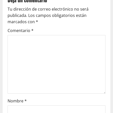
v
Deja un comentario
Tu dirección de correo electrónico no será
i
publicada.
Los campos obligatorios están
g
marcados con
*
Comentario
*
a
t
i
o
n
Nombre
*