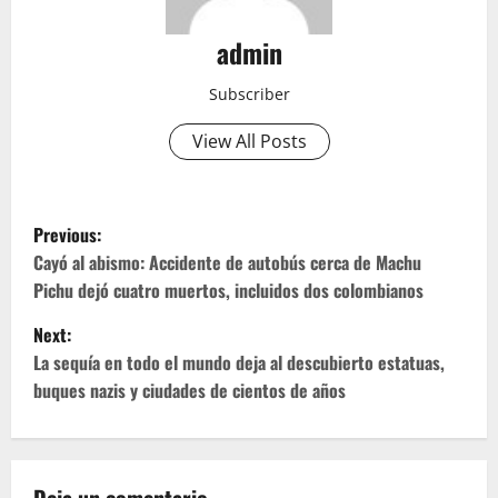
admin
Subscriber
View All Posts
P
Previous:
o
Cayó al abismo: Accidente de autobús cerca de Machu
Pichu dejó cuatro muertos, incluidos dos colombianos
s
Next:
t
La sequía en todo el mundo deja al descubierto estatuas,
buques nazis y ciudades de cientos de años
n
a