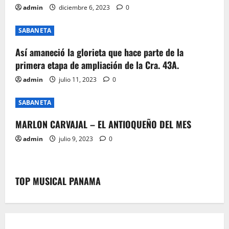
a
admin
diciembre 6, 2023
0
t
SABANETA
i
Así amaneció la glorieta que hace parte de la
primera etapa de ampliación de la Cra. 43A.
o
admin
julio 11, 2023
0
n
SABANETA
MARLON CARVAJAL – EL ANTIOQUEÑO DEL MES
admin
julio 9, 2023
0
TOP MUSICAL PANAMA