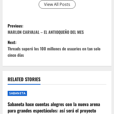
View All Posts
P
Previous:
o
MARLON CARVAJAL – EL ANTIOQUEÑO DEL MES
Next:
s
Threads superó los 100 millones de usuarios en tan solo
t
cinco días
n
a
RELATED STORIES
v
SABANETA
i
Sabaneta hace cuentas alegres con la nueva arena
g
para grandes espectáculos: así será el proyecto