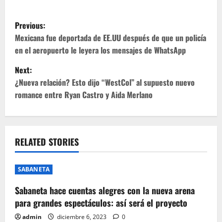
P
Previous:
o
Mexicana fue deportada de EE.UU después de que un policía
en el aeropuerto le leyera los mensajes de WhatsApp
s
Next:
t
¿Nueva relación? Esto dijo “WestCol” al supuesto nuevo
romance entre Ryan Castro y Aida Merlano
n
a
v
RELATED STORIES
i
SABANETA
g
Sabaneta hace cuentas alegres con la nueva arena
para grandes espectáculos: así será el proyecto
a
admin
diciembre 6, 2023
0