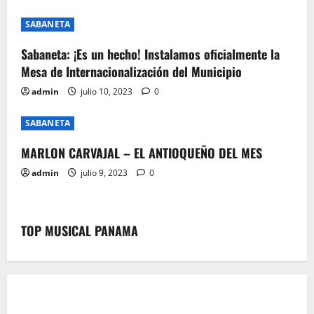
t
SABANETA
i
Sabaneta: ¡Es un hecho! Instalamos oficialmente la
o
Mesa de Internacionalización del Municipio
n
admin
julio 10, 2023
0
SABANETA
MARLON CARVAJAL – EL ANTIOQUEÑO DEL MES
admin
julio 9, 2023
0
TOP MUSICAL PANAMA