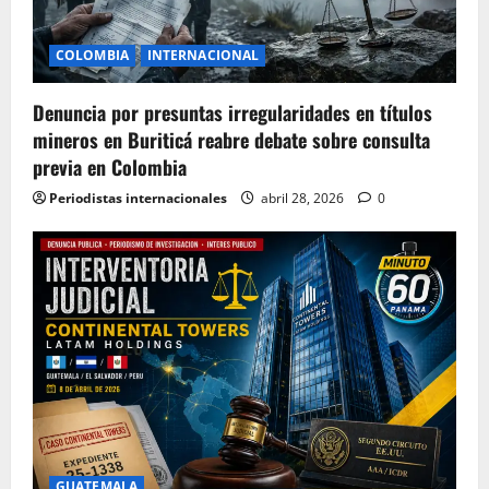
COLOMBIA
INTERNACIONAL
Denuncia por presuntas irregularidades en títulos
mineros en Buriticá reabre debate sobre consulta
previa en Colombia
Periodistas internacionales
abril 28, 2026
0
GUATEMALA