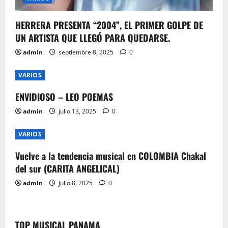
n
HERRERA PRESENTA “2004”, EL PRIMER GOLPE DE
UN ARTISTA QUE LLEGÓ PARA QUEDARSE.
admin
septiembre 8, 2025
0
VARIOS
ENVIDIOSO – LEO POEMAS
admin
julio 13, 2025
0
VARIOS
Vuelve a la tendencia musical en COLOMBIA Chakal
del sur (CARITA ANGELICAL)
admin
julio 8, 2025
0
TOP MUSICAL PANAMA