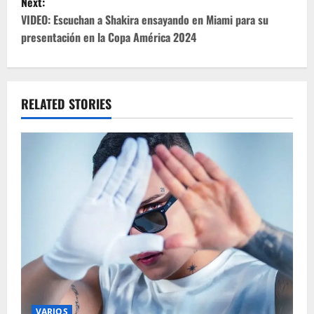
Next:
t
VIDEO: Escuchan a Shakira ensayando en Miami para su
presentación en la Copa América 2024
n
a
v
RELATED STORIES
i
g
a
t
i
o
VARIOS