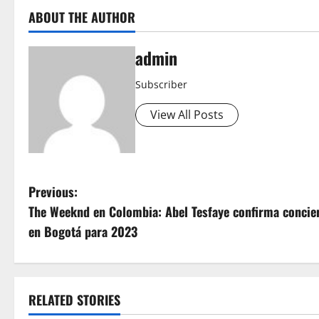
ABOUT THE AUTHOR
admin
Subscriber
View All Posts
P
Previous:
The Weeknd en Colombia: Abel Tesfaye confirma concie
o
en Bogotá para 2023
s
t
RELATED STORIES
n