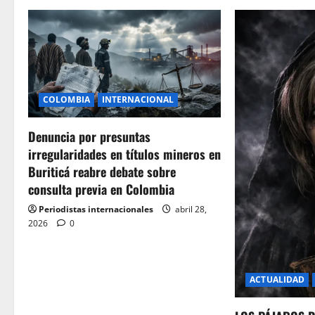
a
v
i
COLOMBIA
INTERNACIONAL
g
Denuncia por presuntas
a
irregularidades en títulos mineros en
t
Buriticá reabre debate sobre
consulta previa en Colombia
i
Periodistas internacionales
abril 28,
o
2026
0
n
ACTUALIDAD