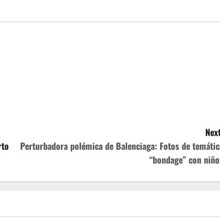
Next
rto
Perturbadora polémica de Balenciaga: Fotos de temátic
“bondage” con niño