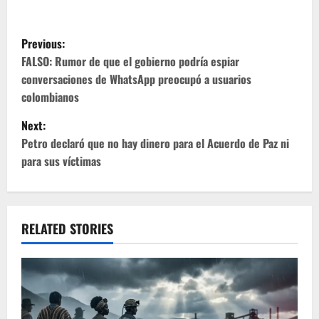
P
Previous:
o
FALSO: Rumor de que el gobierno podría espiar
conversaciones de WhatsApp preocupó a usuarios
s
colombianos
t
Next:
Petro declaró que no hay dinero para el Acuerdo de Paz ni
n
para sus víctimas
a
v
RELATED STORIES
i
g
a