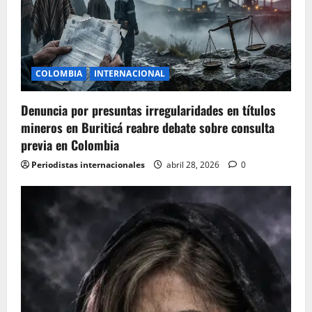
t
i
o
COLOMBIA
INTERNACIONAL
n
Denuncia por presuntas irregularidades en títulos
mineros en Buriticá reabre debate sobre consulta
previa en Colombia
Periodistas internacionales
abril 28, 2026
0