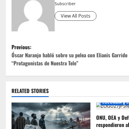
Subscriber
View All Posts
P
Previous:
Óscar Naranjo habló sobre su pelea con Elianis Garrido
o
“Protagonistas de Nuestra Tele”
s
t
RELATED STORIES
n
COLOMBIA
E
a
ONU, OEA y Def
v
respondieron a