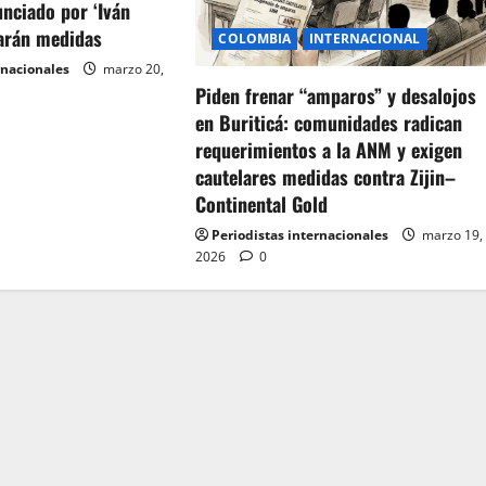
unciado por ‘Iván
arán medidas
COLOMBIA
INTERNACIONAL
rnacionales
marzo 20,
Piden frenar “amparos” y desalojos
en Buriticá: comunidades radican
requerimientos a la ANM y exigen
cautelares medidas contra Zijin–
Continental Gold
Periodistas internacionales
marzo 19,
2026
0