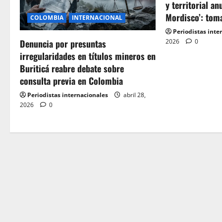
i
y territorial an
Mordisco’: tom
COLOMBIA
INTERNACIONAL
g
Periodistas inte
2026
0
Denuncia por presuntas
a
irregularidades en títulos mineros en
t
Buriticá reabre debate sobre
consulta previa en Colombia
i
Periodistas internacionales
abril 28,
o
2026
0
n