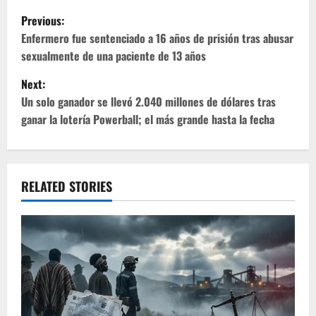
P
Previous:
o
Enfermero fue sentenciado a 16 años de prisión tras abusar
sexualmente de una paciente de 13 años
s
Next:
t
Un solo ganador se llevó 2.040 millones de dólares tras
ganar la lotería Powerball; el más grande hasta la fecha
n
a
v
RELATED STORIES
i
g
a
t