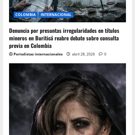
i
COLOMBIA
INTERNACIONAL
o
Denuncia por presuntas irregularidades en títulos
n
mineros en Buriticá reabre debate sobre consulta
previa en Colombia
Periodistas internacionales
abril 28, 2026
0