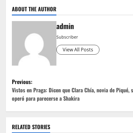
ABOUT THE AUTHOR
admin
Subscriber
View All Posts
P
Previous:
Vistos en Praga: Dicen que Clara Chía, novia de Piqué, 
o
operó para parecerse a Shakira
s
t
RELATED STORIES