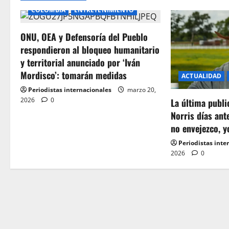
n
COLOMBIA
ENTRETENIMIENTO
a
ONU, OEA y Defensoría del Pueblo
v
respondieron al bloqueo humanitario
i
y territorial anunciado por ‘Iván
Mordisco’: tomarán medidas
ACTUALIDAD
g
Periodistas internacionales
marzo 20,
2026
0
a
La última publ
Norris días ant
t
no envejezco, y
Periodistas inte
i
2026
0
o
n