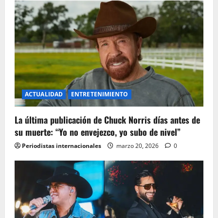
i
o
n
ACTUALIDAD
ENTRETENIMIENTO
La última publicación de Chuck Norris días antes de
su muerte: “Yo no envejezco, yo subo de nivel”
Periodistas internacionales
marzo 20, 2026
0