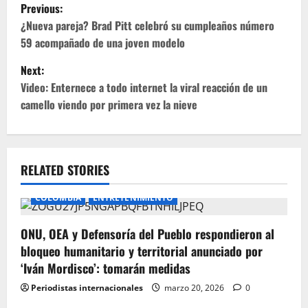
P
Previous:
o
¿Nueva pareja? Brad Pitt celebró su cumpleaños número
59 acompañado de una joven modelo
s
Next:
t
Video: Enternece a todo internet la viral reacción de un
camello viendo por primera vez la nieve
n
a
v
RELATED STORIES
i
COLOMBIA
ENTRETENIMIENTO
g
ONU, OEA y Defensoría del Pueblo respondieron al
bloqueo humanitario y territorial anunciado por
a
‘Iván Mordisco’: tomarán medidas
t
Periodistas internacionales
marzo 20, 2026
0