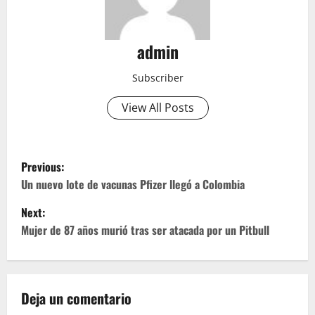
admin
Subscriber
View All Posts
P
Previous:
o
Un nuevo lote de vacunas Pfizer llegó a Colombia
Next:
s
Mujer de 87 años murió tras ser atacada por un Pitbull
t
n
Deja un comentario
a