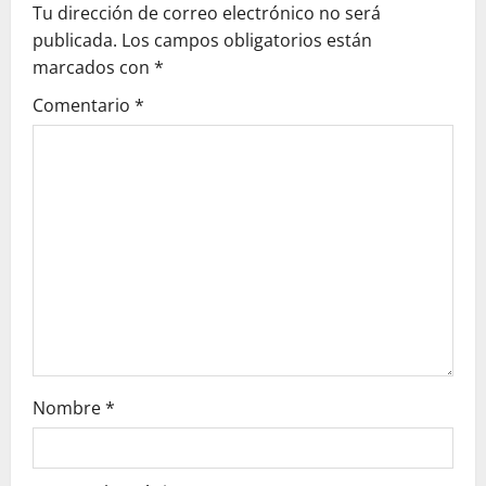
Tu dirección de correo electrónico no será
v
publicada.
Los campos obligatorios están
marcados con
*
i
Comentario
*
g
a
t
i
o
n
Nombre
*