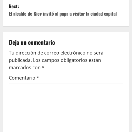
s
Next:
t
El alcalde de Kiev invitó al papa a visitar la ciudad capital
n
a
Deja un comentario
v
Tu dirección de correo electrónico no será
publicada.
Los campos obligatorios están
i
marcados con
*
g
Comentario
*
a
t
i
o