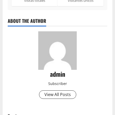
Visitas totales
Visitantes únicos
ABOUT THE AUTHOR
admin
Subscriber
View All Posts
P