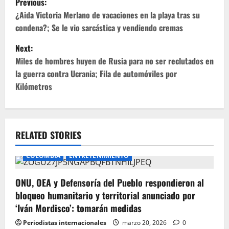
Previous:
o
¿Aida Victoria Merlano de vacaciones en la playa tras su
condena?; Se le vio sarcástica y vendiendo cremas
s
Next:
t
Miles de hombres huyen de Rusia para no ser reclutados en
la guerra contra Ucrania; Fila de automóviles por
n
Kilómetros
a
v
RELATED STORIES
i
COLOMBIA
ENTRETENIMIENTO
g
ONU, OEA y Defensoría del Pueblo respondieron al
a
bloqueo humanitario y territorial anunciado por
t
‘Iván Mordisco’: tomarán medidas
Periodistas internacionales
marzo 20, 2026
0