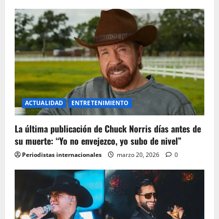
i
o
n
ACTUALIDAD
ENTRETENIMIENTO
La última publicación de Chuck Norris días antes de
su muerte: “Yo no envejezco, yo subo de nivel”
Periodistas internacionales
marzo 20, 2026
0