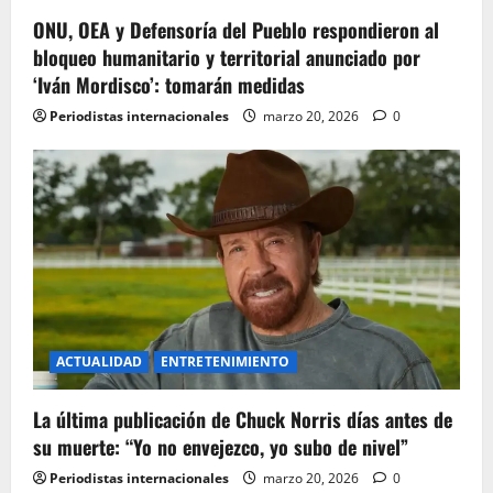
g
ONU, OEA y Defensoría del Pueblo respondieron al
bloqueo humanitario y territorial anunciado por
a
‘Iván Mordisco’: tomarán medidas
t
Periodistas internacionales
marzo 20, 2026
0
i
o
n
ACTUALIDAD
ENTRETENIMIENTO
La última publicación de Chuck Norris días antes de
su muerte: “Yo no envejezco, yo subo de nivel”
Periodistas internacionales
marzo 20, 2026
0