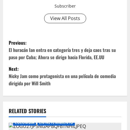
Subscriber
View All Posts
P
Previous:
o
El huracán Ian entra en categoría tres y deja caos tras su
paso por Cuba; Ahora se dirige hacia Florida, EE.UU
s
Next:
t
Nicky Jam como protagonista en una película de comedia
dirigida por Will Smith
n
a
v
RELATED STORIES
i
COLOMBIA
ENTRETENIMIENTO