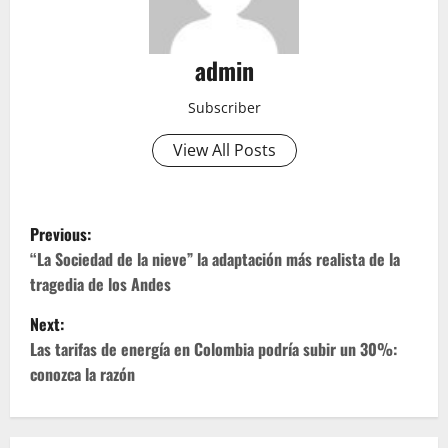
admin
Subscriber
View All Posts
P
Previous:
o
“La Sociedad de la nieve” la adaptación más realista de la
tragedia de los Andes
s
Next:
t
Las tarifas de energía en Colombia podría subir un 30%:
conozca la razón
n
a