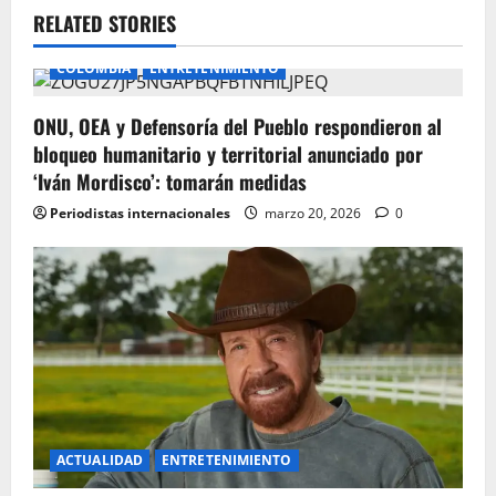
v
RELATED STORIES
i
COLOMBIA
ENTRETENIMIENTO
g
ONU, OEA y Defensoría del Pueblo respondieron al
bloqueo humanitario y territorial anunciado por
a
‘Iván Mordisco’: tomarán medidas
t
Periodistas internacionales
marzo 20, 2026
0
i
o
n
ACTUALIDAD
ENTRETENIMIENTO