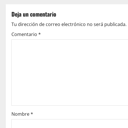
t
Deja un comentario
n
Tu dirección de correo electrónico no será publicada.
a
Comentario
*
v
i
g
a
t
i
o
Nombre
*
n