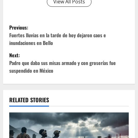
View All Posts
P
Previous:
o
Fuertes lluvias en la tarde de hoy dejaron caos e
inundaciones en Bello
s
Next:
t
Padre que daba sus misas armado y con groserías fue
suspendido en México
n
a
v
RELATED STORIES
i
g