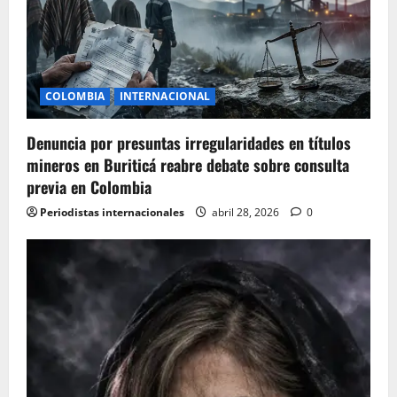
a
t
i
COLOMBIA
INTERNACIONAL
o
Denuncia por presuntas irregularidades en títulos
n
mineros en Buriticá reabre debate sobre consulta
previa en Colombia
Periodistas internacionales
abril 28, 2026
0