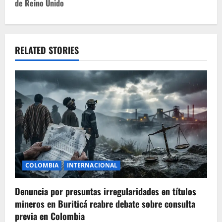
n
de Reino Unido
a
v
RELATED STORIES
i
g
a
t
i
o
COLOMBIA
INTERNACIONAL
n
Denuncia por presuntas irregularidades en títulos
mineros en Buriticá reabre debate sobre consulta
previa en Colombia