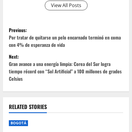
View All Posts
P
Previous:
o
Por tratar de quitarse un pelo encarnado terminó en coma
con 4% de esperanza de vida
s
Next:
t
Gran avance a una energía limpia: Corea del Sur logra
tiempo récord con “Sol Artificial” a 100 millones de grados
n
Celsius
a
v
RELATED STORIES
i
g
BOGOTÁ