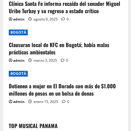
Clínica Santa Fe informa recaída del senador Miguel
a
Uribe Turbay y su regreso a estado crítico
t
admin
agosto 9, 2025
0
i
BOGOTÁ
o
Clausuran local de KFC en Bogotá; había malas
prácticas ambientales
n
admin
marzo 3, 2025
0
BOGOTÁ
Detienen a mujer en El Dorado con más de $1.000
millones de pesos en un bolsa de donas
admin
enero 15, 2025
0
TOP MUSICAL PANAMA