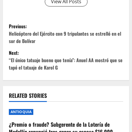
View All Posts
P
Previous:
o
Helicóptero del Ejército con 9 tripulantes se estrelló en el
sur de Bolívar
s
Next:
t
“El único tatuaje bueno que tenía”: Anuel AA mostró que se
tapó el tatuaje de Karol G
n
a
v
RELATED STORIES
i
ANTIOQUIA
g
¿Premio o fraude? Subgerente de la Lotería de
Medellín renunció tras ganar su esposa $16.000