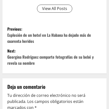
View All Posts
P
Previous:
o
Explosión de un hotel en La Habana ha dejado más de
cuarenta heridos
s
Next:
t
Georgina Rodríguez comparte fotografías de su bebé y
revela su nombre
n
a
v
Deja un comentario
Tu dirección de correo electrónico no será
i
publicada.
Los campos obligatorios están
g
marcados con
*