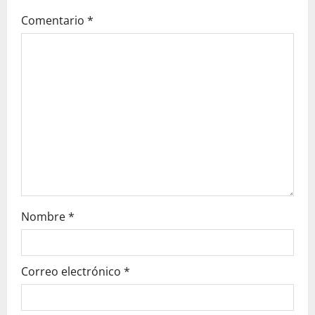
Comentario
*
a
t
i
o
n
Nombre
*
Correo electrónico
*