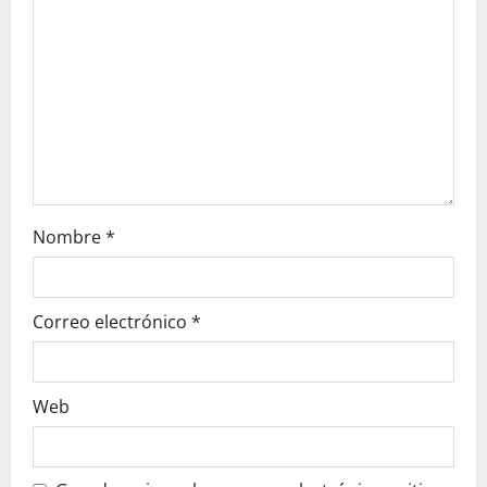
t
i
o
n
Nombre
*
Correo electrónico
*
Web