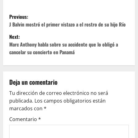
P
Previous:
o
J Balvin mostró el primer vistazo a el rostro de su hijo Río
Next:
s
Marc Anthony habla sobre su accidente que lo obligó a
t
cancelar su concierto en Panamá
n
a
Deja un comentario
v
Tu dirección de correo electrónico no será
publicada.
Los campos obligatorios están
i
marcados con
*
g
Comentario
*
a