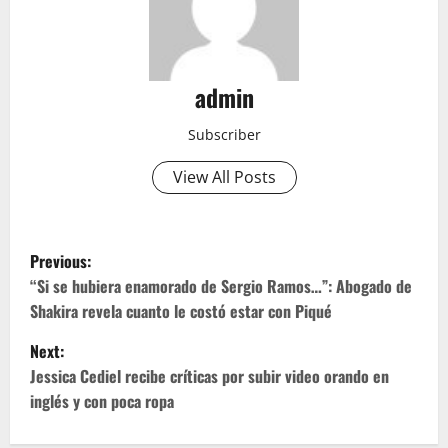
admin
Subscriber
View All Posts
P
Previous:
o
“Si se hubiera enamorado de Sergio Ramos…”: Abogado de
Shakira revela cuanto le costó estar con Piqué
s
Next:
t
Jessica Cediel recibe críticas por subir video orando en
inglés y con poca ropa
n