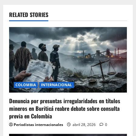
a
v
RELATED STORIES
i
g
a
t
i
COLOMBIA
INTERNACIONAL
o
Denuncia por presuntas irregularidades en títulos
n
mineros en Buriticá reabre debate sobre consulta
previa en Colombia
Periodistas internacionales
abril 28, 2026
0