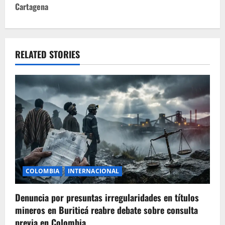
Cartagena
n
a
v
RELATED STORIES
i
g
a
t
i
COLOMBIA
INTERNACIONAL
o
Denuncia por presuntas irregularidades en títulos
n
mineros en Buriticá reabre debate sobre consulta
previa en Colombia