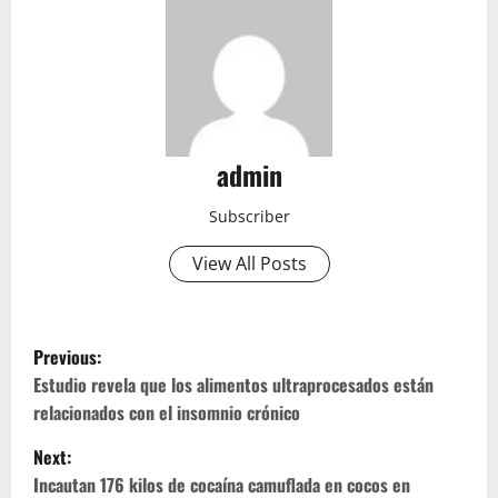
admin
Subscriber
View All Posts
P
Previous:
o
Estudio revela que los alimentos ultraprocesados están
relacionados con el insomnio crónico
s
Next:
t
Incautan 176 kilos de cocaína camuflada en cocos en