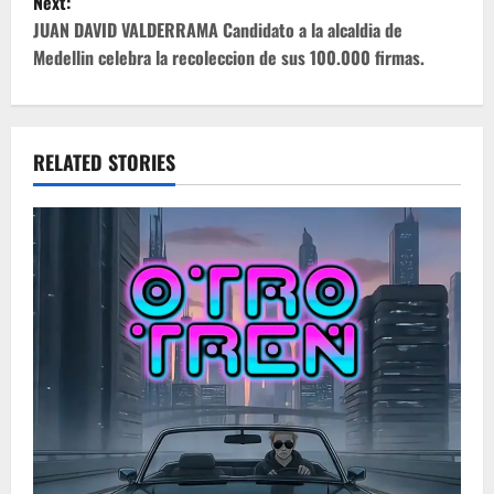
Next:
t
JUAN DAVID VALDERRAMA Candidato a la alcaldia de
Medellin celebra la recoleccion de sus 100.000 firmas.
n
a
v
RELATED STORIES
i
g
a
t
i
o