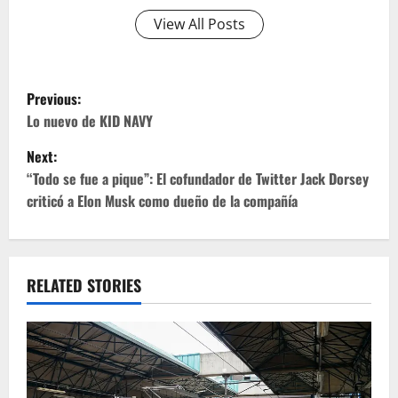
View All Posts
P
Previous:
o
Lo nuevo de KID NAVY
Next:
s
“Todo se fue a pique”: El cofundador de Twitter Jack Dorsey
t
criticó a Elon Musk como dueño de la compañía
n
a
RELATED STORIES
v
i
g