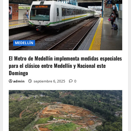
a
t
i
o
MEDELLÍN
n
El Metro de Medellín implementa medidas especiales
para el clásico entre Medellín y Nacional este
Domingo
admin
septiembre 6, 2025
0