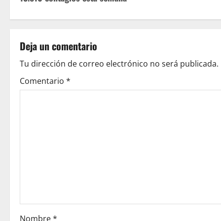
s
t
Deja un comentario
n
Tu dirección de correo electrónico no será publicada.
a
Comentario
*
v
i
g
a
t
i
Nombre
*