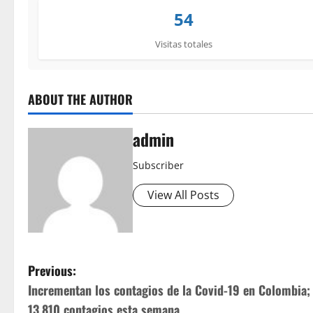
54
Visitas totales
ABOUT THE AUTHOR
admin
Subscriber
View All Posts
P
Previous:
Incrementan los contagios de la Covid-19 en Colombia;
o
13.810 contagios esta semana