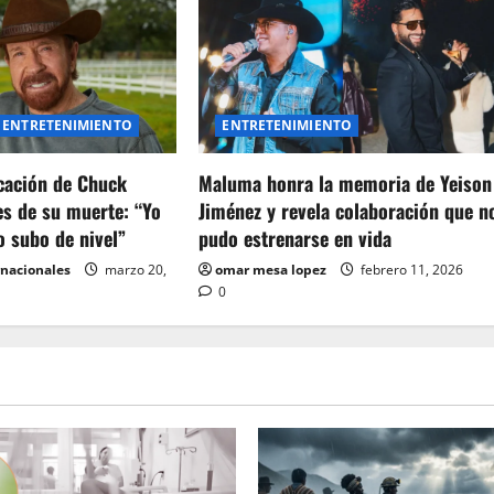
ENTRETENIMIENTO
ENTRETENIMIENTO
icación de Chuck
Maluma honra la memoria de Yeison
es de su muerte: “Yo
Jiménez y revela colaboración que n
o subo de nivel”
pudo estrenarse en vida
rnacionales
marzo 20,
omar mesa lopez
febrero 11, 2026
0