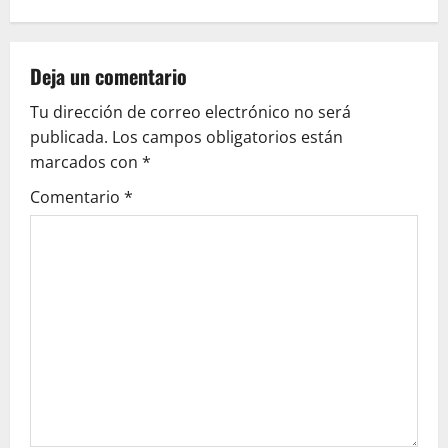
a
v
Deja un comentario
Tu dirección de correo electrónico no será
i
publicada.
Los campos obligatorios están
g
marcados con
*
Comentario
*
a
t
i
o
n