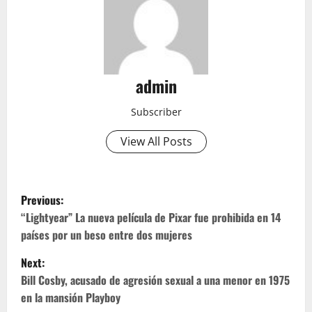
admin
Subscriber
View All Posts
P
Previous:
o
“Lightyear” La nueva película de Pixar fue prohibida en 14
países por un beso entre dos mujeres
s
Next:
t
Bill Cosby, acusado de agresión sexual a una menor en 1975
en la mansión Playboy
n