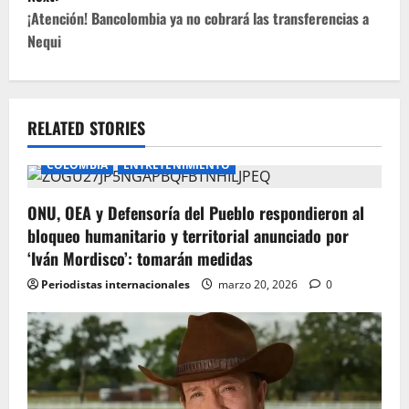
t
¡Atención! Bancolombia ya no cobrará las transferencias a
Nequi
n
a
v
RELATED STORIES
i
COLOMBIA
ENTRETENIMIENTO
g
ONU, OEA y Defensoría del Pueblo respondieron al
bloqueo humanitario y territorial anunciado por
a
‘Iván Mordisco’: tomarán medidas
t
Periodistas internacionales
marzo 20, 2026
0
i
o
n