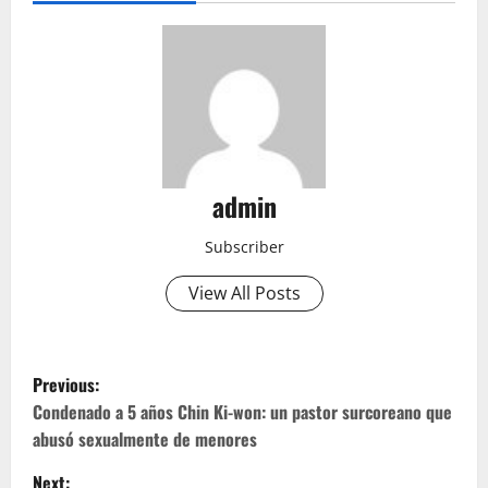
admin
Subscriber
View All Posts
P
Previous:
o
Condenado a 5 años Chin Ki-won: un pastor surcoreano que
abusó sexualmente de menores
s
Next: