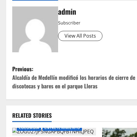
admin
Subscriber
View All Posts
P
Previous:
Alcaldía de Medellín modificó los horarios de cierre de 
o
discotecas y bares en el parque Lleras
s
t
RELATED STORIES
n
COLOMBIA
ENTRETENIMIENTO
a