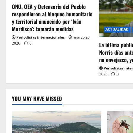
ONU, OEA y Defensoría del Pueblo
v
respondieron al bloqueo humanitario
i
y territorial anunciado por ‘Iván
Mordisco’: tomarán medidas
ACTUALIDAD
g
Periodistas internacionales
marzo 20,
2026
0
a
La última publ
Norris días ant
t
no envejezco, y
Periodistas inte
i
2026
0
o
n
YOU MAY HAVE MISSED