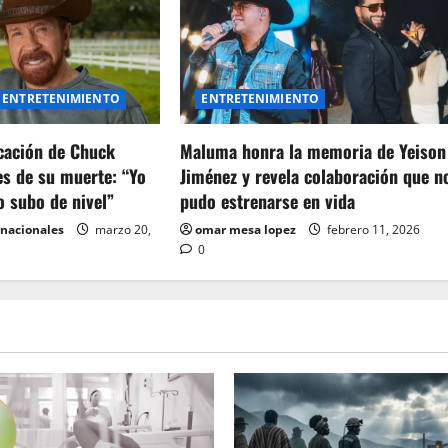
ENTRETENIMIENTO
ENTRETENIMIENTO
icación de Chuck
Maluma honra la memoria de Yeison
es de su muerte: “Yo
Jiménez y revela colaboración que n
o subo de nivel”
pudo estrenarse en vida
rnacionales
marzo 20,
omar mesa lopez
febrero 11, 2026
0