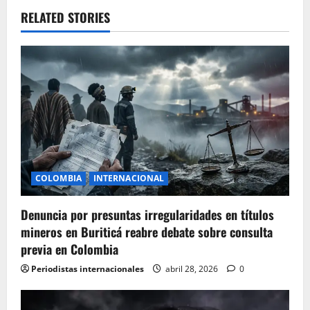
a
RELATED STORIES
v
i
g
a
t
i
COLOMBIA
INTERNACIONAL
o
Denuncia por presuntas irregularidades en títulos
mineros en Buriticá reabre debate sobre consulta
n
previa en Colombia
Periodistas internacionales
abril 28, 2026
0