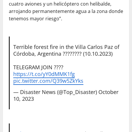
cuatro aviones y un helicóptero con helibalde,
arrojando permanentemente agua a la zona donde
tenemos mayor riesgo”.
Terrible forest fire in the Villa Carlos Paz of
Córdoba, Argentina ???????? (10.10.2023)
TELEGRAM JOIN ????
https://t.co/yY0dMMK1fg
pic.twitter.com/Q39w5ZkYks
— Disaster News (@Top_Disaster)
October
10, 2023