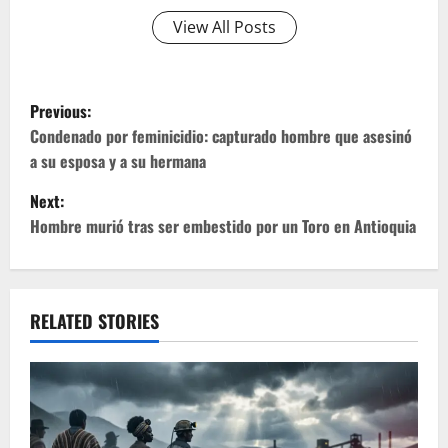
View All Posts
P
Previous:
o
Condenado por feminicidio: capturado hombre que asesinó
a su esposa y a su hermana
s
Next:
t
Hombre murió tras ser embestido por un Toro en Antioquia
n
a
RELATED STORIES
v
i
g