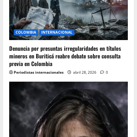
a
t
i
COLOMBIA
INTERNACIONAL
o
Denuncia por presuntas irregularidades en títulos
mineros en Buriticá reabre debate sobre consulta
n
previa en Colombia
Periodistas internacionales
abril 28, 2026
0