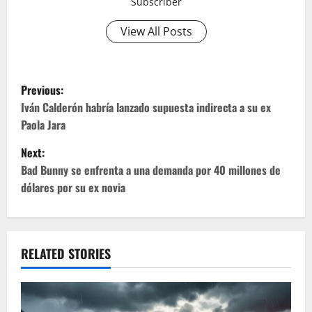
Subscriber
View All Posts
P
Previous:
o
Iván Calderón habría lanzado supuesta indirecta a su ex
Paola Jara
s
Next:
t
Bad Bunny se enfrenta a una demanda por 40 millones de
dólares por su ex novia
n
a
v
RELATED STORIES
i