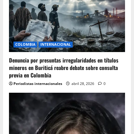
g
a
t
i
COLOMBIA
INTERNACIONAL
o
Denuncia por presuntas irregularidades en títulos
n
mineros en Buriticá reabre debate sobre consulta
previa en Colombia
Periodistas internacionales
abril 28, 2026
0