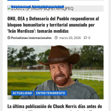
v
COLOMBIA
ENTRETENIMIENTO
i
ONU, OEA y Defensoría del Pueblo respondieron al
g
bloqueo humanitario y territorial anunciado por
‘Iván Mordisco’: tomarán medidas
a
Periodistas internacionales
marzo 20, 2026
0
t
i
o
n
ACTUALIDAD
ENTRETENIMIENTO
La última publicación de Chuck Norris días antes de