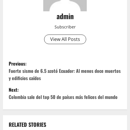
admin
Subscriber
View All Posts
P
Previous:
o
Fuerte sismo de 6.5 azotó Ecuador: Al menos doce muertos
y edificios caídos
s
Next:
t
Colombia sale del top 50 de países más felices del mundo
n
a
RELATED STORIES