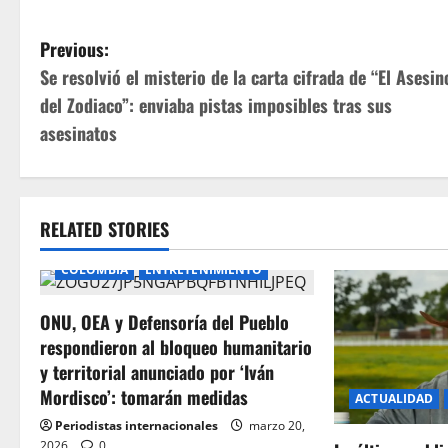
P
Previous:
Se resolvió el misterio de la carta cifrada de “El Asesin
o
del Zodiaco”: enviaba pistas imposibles tras sus
s
asesinatos
t
n
RELATED STORIES
a
COLOMBIA
ENTRETENIMIENTO
v
ONU, OEA y Defensoría del Pueblo
i
respondieron al bloqueo humanitario
y territorial anunciado por ‘Iván
g
Mordisco’: tomarán medidas
ACTUALIDAD
a
Periodistas internacionales
marzo 20,
2026
0