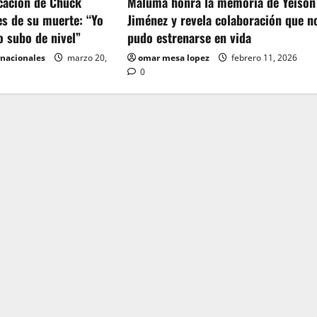
icación de Chuck
Maluma honra la memoria de Yeison
es de su muerte: “Yo
Jiménez y revela colaboración que n
o subo de nivel”
pudo estrenarse en vida
rnacionales
marzo 20,
omar mesa lopez
febrero 11, 2026
0