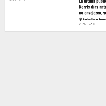
La última publ
t
Norris días ant
no envejezco, y
i
Periodistas inte
o
2026
0
n