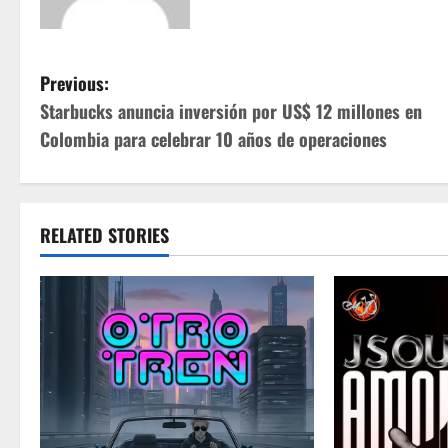
P
Previous:
Starbucks anuncia inversión por US$ 12 millones en
o
Colombia para celebrar 10 años de operaciones
s
t
RELATED STORIES
n
a
v
i
g