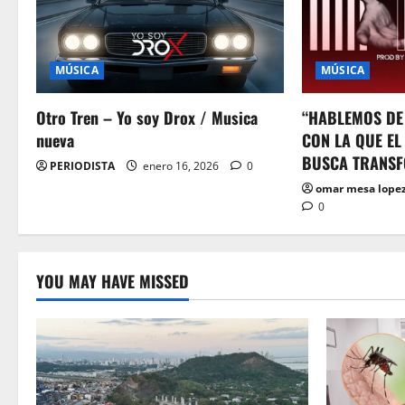
a
t
MÚSICA
MÚSICA
i
Otro Tren – Yo soy Drox / Musica
“HABLEMOS DE
o
nueva
CON LA QUE EL
n
BUSCA TRANSF
PERIODISTA
enero 16, 2026
0
omar mesa lope
0
YOU MAY HAVE MISSED