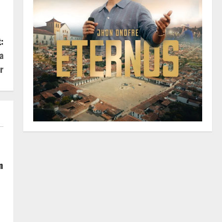
:
a
r
n