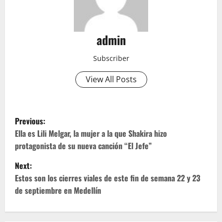
admin
Subscriber
View All Posts
P
Previous:
o
Ella es Lili Melgar, la mujer a la que Shakira hizo
protagonista de su nueva canción “El Jefe”
s
Next:
t
Estos son los cierres viales de este fin de semana 22 y 23
de septiembre en Medellín
n
a