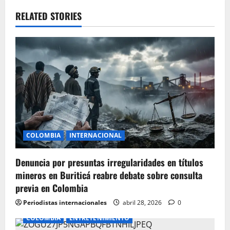
v
RELATED STORIES
i
g
a
t
i
COLOMBIA
INTERNACIONAL
o
Denuncia por presuntas irregularidades en títulos
n
mineros en Buriticá reabre debate sobre consulta
previa en Colombia
Periodistas internacionales
abril 28, 2026
0
COLOMBIA
ENTRETENIMIENTO