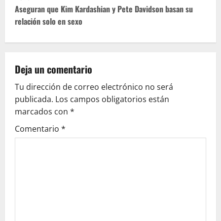
t
Aseguran que Kim Kardashian y Pete Davidson basan su
relación solo en sexo
n
a
v
Deja un comentario
Tu dirección de correo electrónico no será
i
publicada.
Los campos obligatorios están
g
marcados con
*
Comentario
*
a
t
i
o
n