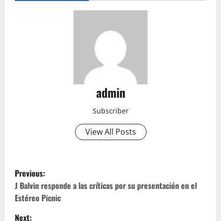
admin
Subscriber
View All Posts
P
Previous:
o
J Balvin responde a las críticas por su presentación en el
Estéreo Picnic
s
Next: