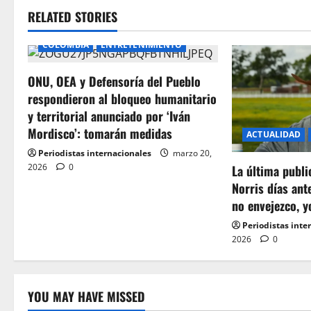
RELATED STORIES
COLOMBIA
ENTRETENIMIENTO
ONU, OEA y Defensoría del Pueblo
respondieron al bloqueo humanitario
y territorial anunciado por ‘Iván
Mordisco’: tomarán medidas
ACTUALIDAD
Periodistas internacionales
marzo 20,
2026
0
La última publ
Norris días ant
no envejezco, y
Periodistas inte
2026
0
YOU MAY HAVE MISSED