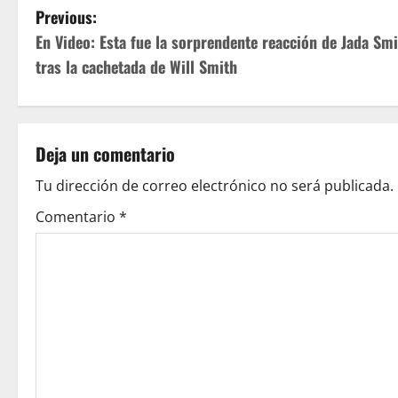
P
Previous:
En Video: Esta fue la sorprendente reacción de Jada Sm
o
tras la cachetada de Will Smith
s
t
Deja un comentario
n
Tu dirección de correo electrónico no será publicada.
a
Comentario
*
v
i
g
a
t