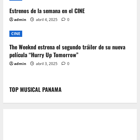
i
Estrenos de la semana en el CINE
o
admin
abril 4, 2025
0
n
CINE
The Weeknd estrena el segundo tráiler de su nueva
película “Hurry Up Tomorrow”
admin
abril 3, 2025
0
TOP MUSICAL PANAMA