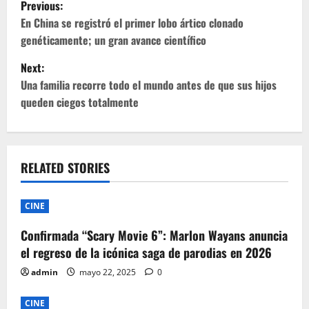
P
Previous:
o
En China se registró el primer lobo ártico clonado
genéticamente; un gran avance científico
s
Next:
t
Una familia recorre todo el mundo antes de que sus hijos
queden ciegos totalmente
n
a
v
RELATED STORIES
i
CINE
g
Confirmada “Scary Movie 6”: Marlon Wayans anuncia
el regreso de la icónica saga de parodias en 2026
a
admin
mayo 22, 2025
0
t
CINE