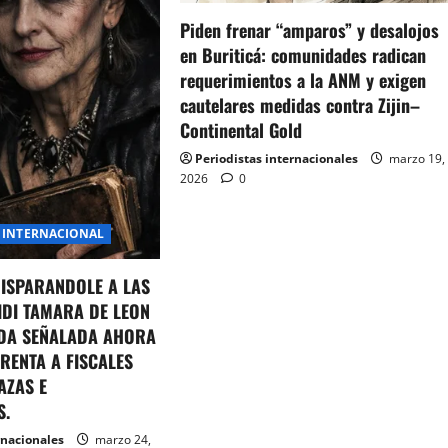
Piden frenar “amparos” y desalojos
en Buriticá: comunidades radican
requerimientos a la ANM y exigen
cautelares medidas contra Zijin–
Continental Gold
Periodistas internacionales
marzo 19,
2026
0
INTERNACIONAL
DISPARANDOLE A LAS
IDI TAMARA DE LEON
DA SEÑALADA AHORA
RENTA A FISCALES
AZAS E
S.
rnacionales
marzo 24,