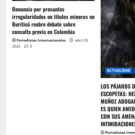
a
Denuncia por presuntas
t
irregularidades en títulos mineros en
Buriticá reabre debate sobre
i
consulta previa en Colombia
o
Periodistas internacionales
abril 28,
2026
0
n
ACTUALIDAD
LOS PÁJAROS 
ESCOPETAS: HE
MUÑOZ ABOGA
ES QUIEN AMED
CON SUS AMEN
INTIMIDACIONE
Periodistas inte