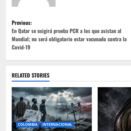
P
Previous:
En Qatar se exigirá prueba PCR a los que asistan al
o
Mundial; no será obligatorio estar vacunado contra la
s
Covid-19
t
n
RELATED STORIES
a
v
i
g
COLOMBIA
INTERNACIONAL