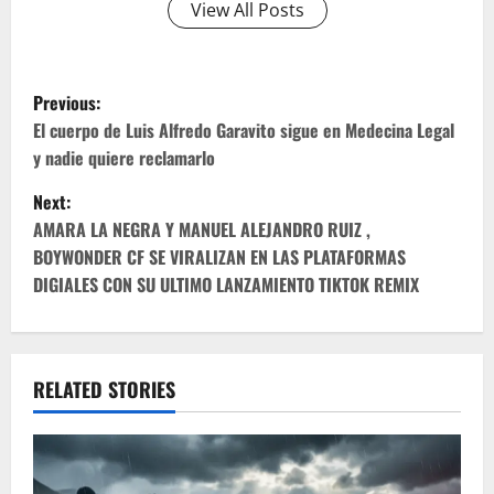
View All Posts
P
Previous:
o
El cuerpo de Luis Alfredo Garavito sigue en Medecina Legal
y nadie quiere reclamarlo
s
Next:
t
AMARA LA NEGRA Y MANUEL ALEJANDRO RUIZ ,
BOYWONDER CF SE VIRALIZAN EN LAS PLATAFORMAS
n
DIGIALES CON SU ULTIMO LANZAMIENTO TIKTOK REMIX
a
v
RELATED STORIES
i
g