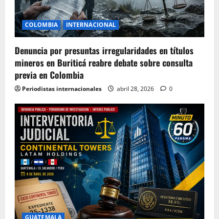
COLOMBIA
INTERNACIONAL
Denuncia por presuntas irregularidades en títulos
mineros en Buriticá reabre debate sobre consulta
previa en Colombia
Periodistas internacionales
abril 28, 2026
0
GUATEMALA