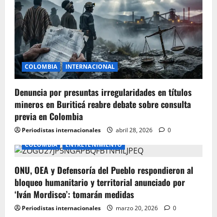
a
t
i
o
COLOMBIA
INTERNACIONAL
n
Denuncia por presuntas irregularidades en títulos
mineros en Buriticá reabre debate sobre consulta
previa en Colombia
Periodistas internacionales
abril 28, 2026
0
COLOMBIA
ENTRETENIMIENTO
ONU, OEA y Defensoría del Pueblo respondieron al
bloqueo humanitario y territorial anunciado por
‘Iván Mordisco’: tomarán medidas
Periodistas internacionales
marzo 20, 2026
0