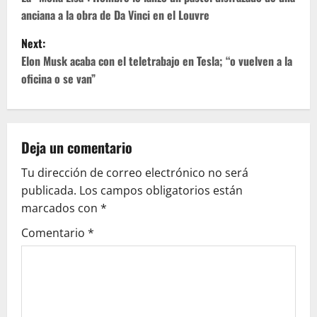
o
anciana a la obra de Da Vinci en el Louvre
s
Next:
t
Elon Musk acaba con el teletrabajo en Tesla; “o vuelven a la
oficina o se van”
n
a
v
Deja un comentario
Tu dirección de correo electrónico no será
i
publicada.
Los campos obligatorios están
g
marcados con
*
Comentario
*
a
t
i