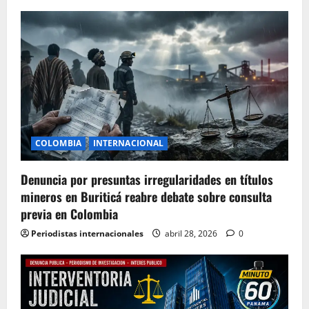
COLOMBIA
INTERNACIONAL
Denuncia por presuntas irregularidades en títulos
mineros en Buriticá reabre debate sobre consulta
previa en Colombia
Periodistas internacionales
abril 28, 2026
0