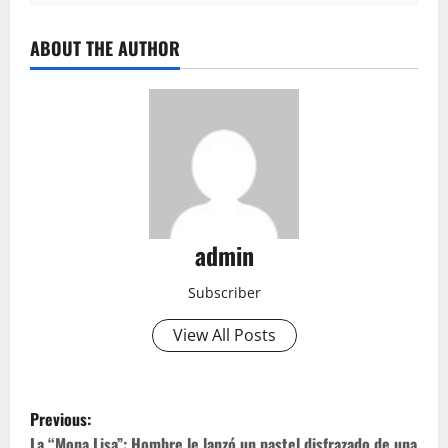
ABOUT THE AUTHOR
admin
Subscriber
View All Posts
P
Previous:
La “Mona Lisa”: Hombre le lanzó un pastel disfrazado de una