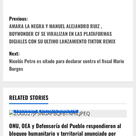
P
Previous:
o
AMARA LA NEGRA Y MANUEL ALEJANDRO RUIZ ,
BOYWONDER CF SE VIRALIZAN EN LAS PLATAFORMAS
s
DIGIALES CON SU ULTIMO LANZAMIENTO TIKTOK REMIX
t
Next:
Nicolás Petro es citado para declarar contra el fiscal Mario
n
Burgos
a
v
RELATED STORIES
i
COLOMBIA
ENTRETENIMIENTO
g
ONU, OEA y Defensoría del Pueblo respondieron al
a
bloqueo humanitario y territorial anunciado por