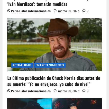
t
‘Iván Mordisco’: tomarán medidas
Periodistas internacionales
marzo 20, 2026
0
i
o
n
ACTUALIDAD
ENTRETENIMIENTO
La última publicación de Chuck Norris días antes de
su muerte: “Yo no envejezco, yo subo de nivel”
Periodistas internacionales
marzo 20, 2026
0