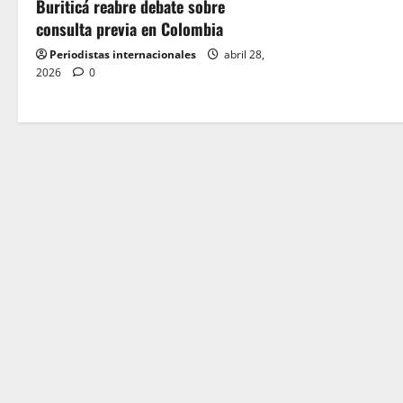
t
Buriticá reabre debate sobre
consulta previa en Colombia
i
Periodistas internacionales
abril 28,
o
2026
0
n