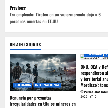
P
Previous:
Era empleado: Tiroteo en un supermercado dejó a 6
o
personas muertas en EE.UU
s
t
RELATED STORIES
n
COLOMBIA
E
a
ONU, OEA y Def
v
respondieron a
i
y territorial an
Mordisco’: tom
COLOMBIA
INTERNACIONAL
g
Periodistas inte
2026
0
Denuncia por presuntas
a
irregularidades en títulos mineros en