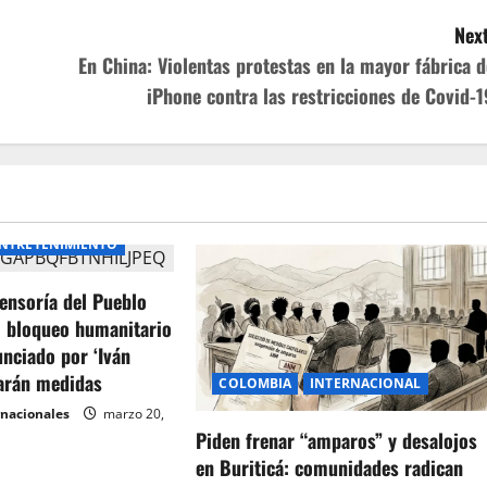
Next
En China: Violentas protestas en la mayor fábrica d
iPhone contra las restricciones de Covid-1
NTRETENIMIENTO
ensoría del Pueblo
l bloqueo humanitario
unciado por ‘Iván
arán medidas
COLOMBIA
INTERNACIONAL
rnacionales
marzo 20,
Piden frenar “amparos” y desalojos
en Buriticá: comunidades radican