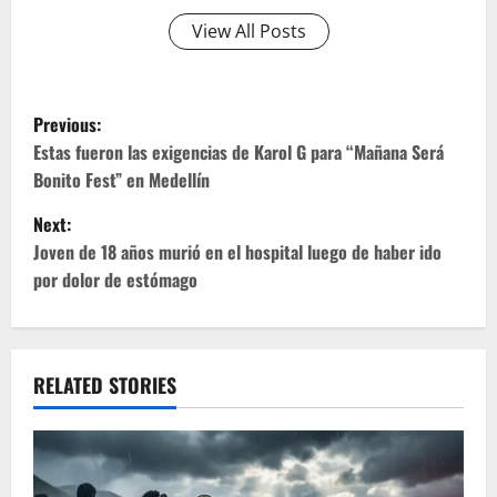
View All Posts
P
Previous:
o
Estas fueron las exigencias de Karol G para “Mañana Será
Bonito Fest” en Medellín
s
Next:
t
Joven de 18 años murió en el hospital luego de haber ido
por dolor de estómago
n
a
v
RELATED STORIES
i
g