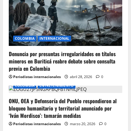
a
t
i
COLOMBIA
INTERNACIONAL
o
Denuncia por presuntas irregularidades en títulos
n
mineros en Buriticá reabre debate sobre consulta
previa en Colombia
Periodistas internacionales
abril 28, 2026
0
COLOMBIA
ENTRETENIMIENTO
ONU, OEA y Defensoría del Pueblo respondieron al
bloqueo humanitario y territorial anunciado por
‘Iván Mordisco’: tomarán medidas
Periodistas internacionales
marzo 20, 2026
0