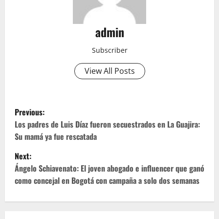
admin
Subscriber
View All Posts
P
Previous:
o
Los padres de Luis Díaz fueron secuestrados en La Guajira:
Su mamá ya fue rescatada
s
Next:
t
Ángelo Schiavenato: El joven abogado e influencer que ganó
como concejal en Bogotá con campaña a solo dos semanas
n
a