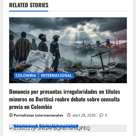
v
RELATED STORIES
i
g
a
t
i
COLOMBIA
INTERNACIONAL
o
Denuncia por presuntas irregularidades en títulos
n
mineros en Buriticá reabre debate sobre consulta
previa en Colombia
Periodistas internacionales
abril 28, 2026
0
COLOMBIA
ENTRETENIMIENTO